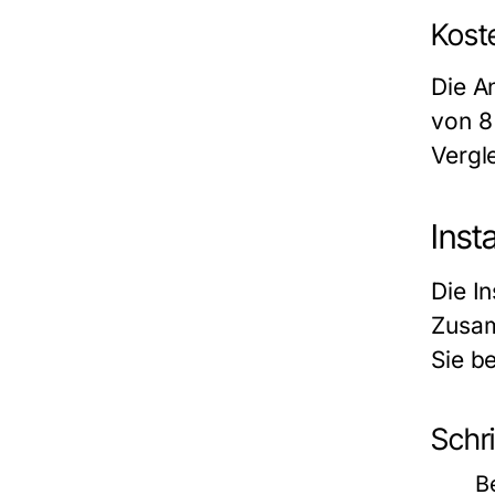
Koste
Die A
von 8
Vergle
Inst
Die In
Zusam
Sie be
Schri
B