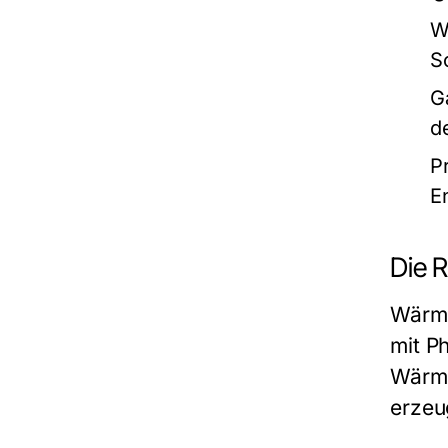
W
S
G
d
P
E
Die 
Wärme
mit P
Wärme
erzeu