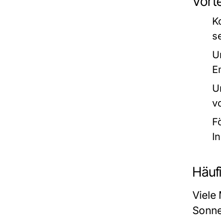
Vorte
K
s
U
E
U
v
F
I
Häuf
Viele
Sonne