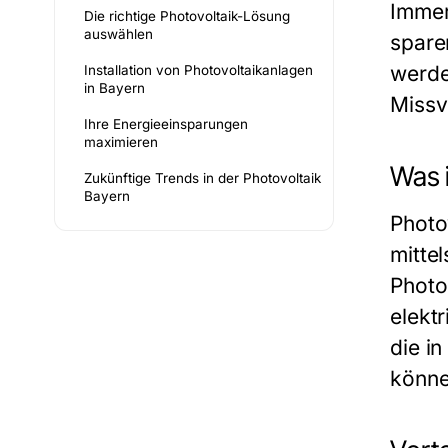
Immer
Die richtige Photovoltaik-Lösung
auswählen
spare
werde
Installation von Photovoltaikanlagen
in Bayern
Missv
Ihre Energieeinsparungen
maximieren
Was i
Zukünftige Trends in der Photovoltaik
Bayern
Photo
mitte
Photo
elekt
die i
könne