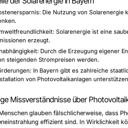
ile der Solarenergie in Bayern
ostenersparnis:
Die Nutzung von Solarenergie 
enken.
mweltfreundlichkeit:
Solarenergie ist eine saub
missionen erzeugt.
nabhängigkeit:
Durch die Erzeugung eigener En
on steigenden Strompreisen werden.
örderungen:
In Bayern gibt es zahlreiche staatl
nstallation von Photovoltaikanlagen unterstützen
ige Missverständnisse über Photovoltai
 Menschen glauben fälschlicherweise, dass Pho
neinstrahlung effizient sind. In Wirklichkeit