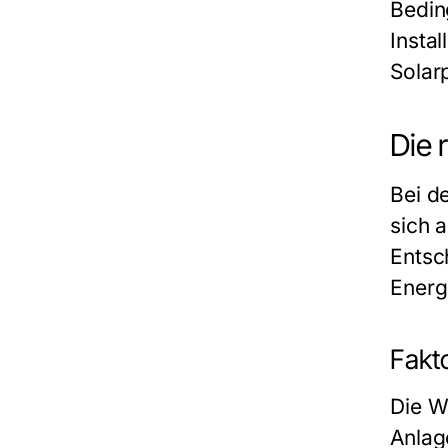
Bedin
Insta
Solarp
Die 
Bei d
sich 
Entsc
Energ
Fakto
Die W
Anlag