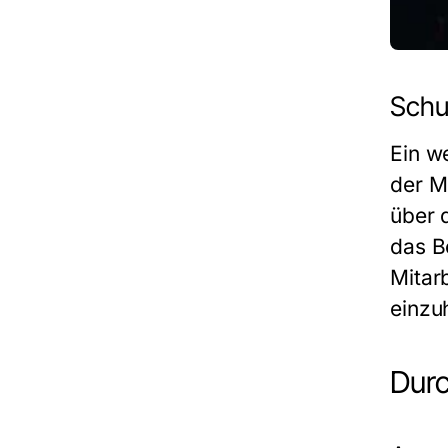
Schu
Ein we
der Mi
über 
das B
Mitar
einzu
Durc