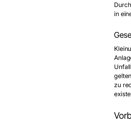
Durch
in ei
Gese
Klein
Anlage
Unfal
gelte
zu re
exist
Vorb