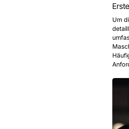
Erste
Um d
detail
umfas
Masch
Häufi
Anfor