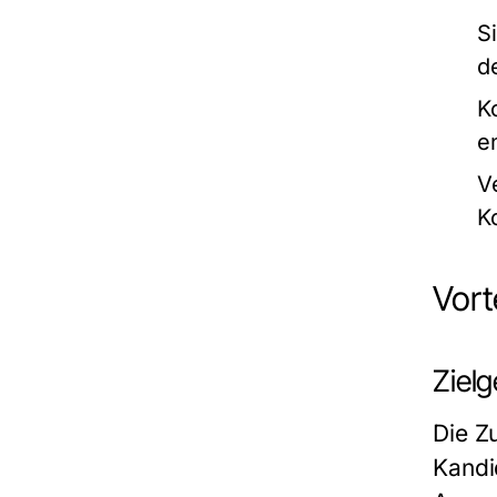
S
d
K
e
V
K
Vort
Ziel
Die Z
Kandi