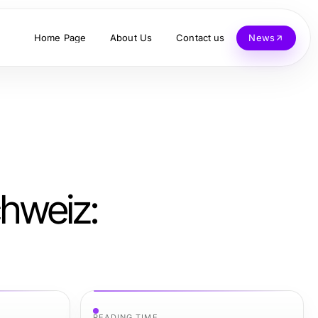
Home Page
About Us
Contact us
News
chweiz:
READING TIME