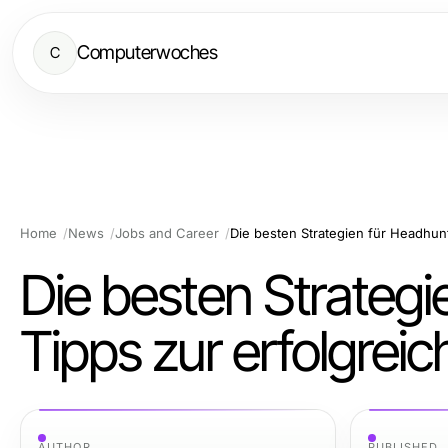
Computerwoches
C
Home
News
Jobs and Career
Die besten Strateg
Tipps zur erfolgrei
AUTHOR
PUBLISHED