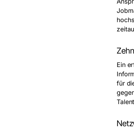
Anspr
Jobma
hochs
zeita
Zehn
Ein e
Infor
für di
gegen
Talen
Netz