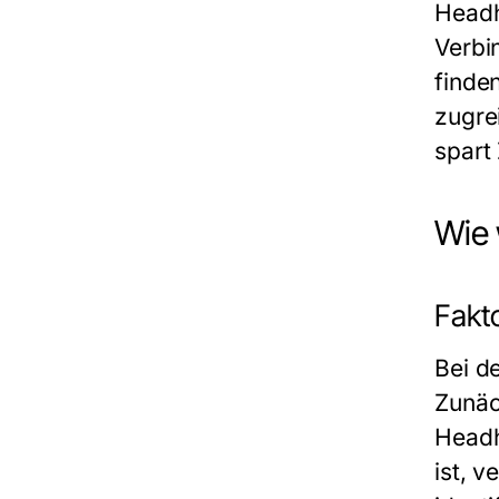
Headh
Verbi
finde
zugre
spart
Wie 
Fakt
Bei d
Zunäc
Headh
ist, 