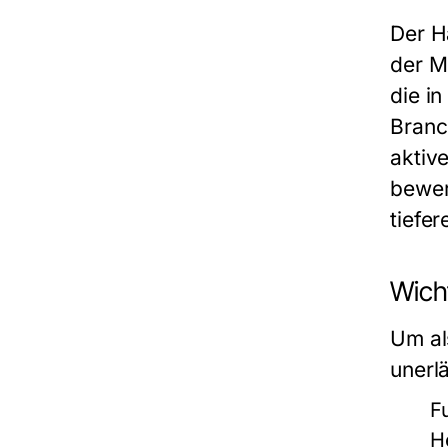
Der H
der M
die i
Branc
aktiv
bewer
tiefe
Wicht
Um al
unerl
F
He