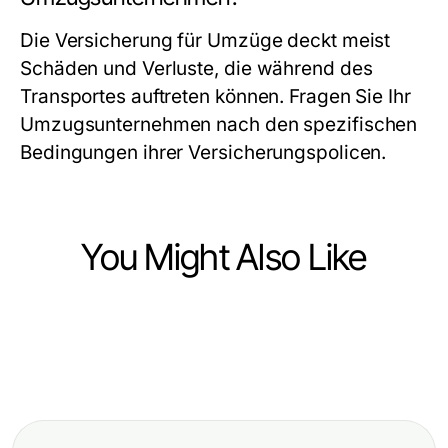
Die Versicherung für Umzüge deckt meist
Schäden und Verluste, die während des
Transportes auftreten können. Fragen Sie Ihr
Umzugsunternehmen nach den spezifischen
Bedingungen ihrer Versicherungspolicen.
You Might Also Like
Business and Consumer Services
Business and Consumer Services
Branchenlösungen – Übersicht
Business and Consumer Services
Wichtige Vorteile der
Crash Course: Master Data
How to Simplify Document Fraud
Branchenlösungen – Übersicht für
Protection and Accessibility in