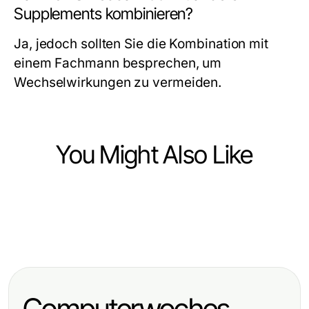
Supplements kombinieren?
Ja, jedoch sollten Sie die Kombination mit
einem Fachmann besprechen, um
Wechselwirkungen zu vermeiden.
You Might Also Like
Health
Health
Wichtige Fakten zur DGUV V3
Health
Akra Labs Shop im Jahr 2026:
Prüfung: Sicherheit und Schutz am
Professionelle Unterstützung durch
Immer noch wert, Ihre Zeit und Ihr
Arbeitsplatz
pflegedienst griesheim für eine
Geld zu investieren?
Computerwoches
liebevolle Pflege